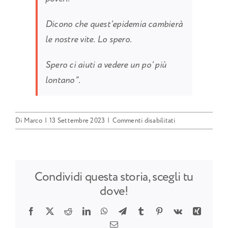
Dicono che quest’epidemia cambierà
le nostre vite. Lo spero.
Spero ci aiuti a vedere un po’ più
lontano”.
su
Di
Marco
|
13 Settembre 2023
|
Commenti disabilitati
Qualche
riflessione
su
questa
Condividi questa storia, scegli tu
epidemia…
dove!
Facebook
X
Reddit
LinkedIn
WhatsApp
Telegram
Tumblr
Pinterest
Vk
Xing
Email