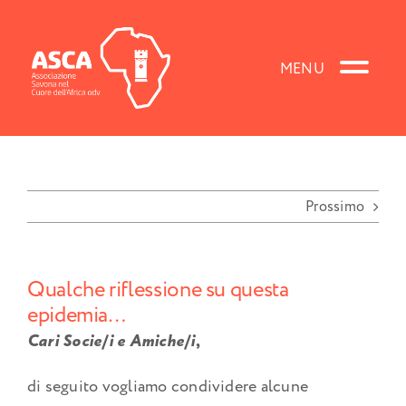
Salta
al
contenuto
Prossimo
Qualche riflessione su questa
epidemia…
Cari Socie/i e Amiche/i
,
di seguito vogliamo condividere alcune