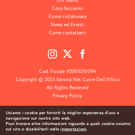
Chi Siamo
Cosa facciamo
Come collaborare
News ed Eventi
Come contattarci
Cod. Fiscale 92080310094
Copyright © 2023 Savona Nel Cuore Dell’Africa
All Rights Reserved
Privacy Policy
© dueclic, 2023
Usiamo i cookie per fornirti la miglior esperienza d'uso e
navigazione sul nostro sito web.
Puoi trovare altre informazioni riguardo a quali cookie usiamo
sul sito o disabilitarli nelle
impostazioni
.