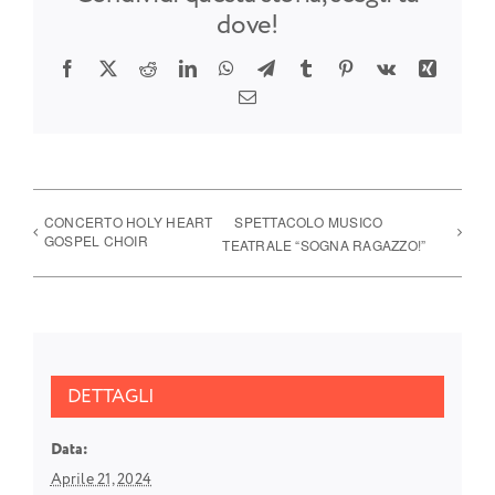
dove!
Facebook
X
Reddit
LinkedIn
WhatsApp
Telegram
Tumblr
Pinterest
Vk
Xing
Email
CONCERTO HOLY HEART
SPETTACOLO MUSICO
GOSPEL CHOIR
TEATRALE “SOGNA RAGAZZO!”
DETTAGLI
Data:
Aprile 21, 2024