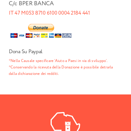
C/c BPER BANCA
IT 47 M053 8710 6100 0004 2184 441
Dona Su Paypal
*Nella Causale specificare ‘Aiuto a Paesi in via di sviluppo’.
*Conservando la ricevuta della Donazione è possibile detrarla
dalla dichiarazione dei redditi.