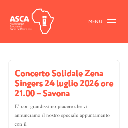
Salta
al
contenuto
Concerto Solidale Zena
Singers 24 luglio 2026 ore
21.00 – Savona
E’ con grandissimo piacere che vi
annunciamo il nostro speciale appuntamento
con il