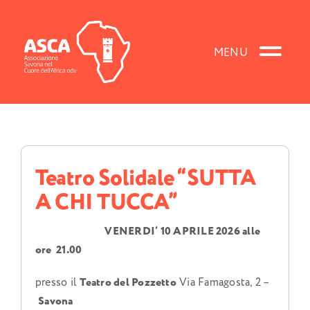
Salta
al
contenuto
Teatro Solidale “SUTTA
A CHI TUCCA”
VENERDI’ 10 APRILE 2026 alle
ore 21.00
presso il
Teatro del Pozzetto
Via Famagosta, 2 –
Savona